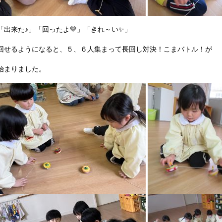
「出来た♪」「回ったよ
💛
」「きれ～い
✨
」
回せるようになると、５、６人集まって長回し対決！こまバトル！が
始まりました。