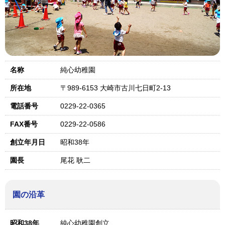
名称
純心幼稚園
所在地
〒989-6153 大崎市古川七日町2-13
電話番号
0229-22-0365
FAX番号
0229-22-0586
創立年月日
昭和38年
園長
尾花 耿二
園の沿革
昭和38年
純心幼稚園創立