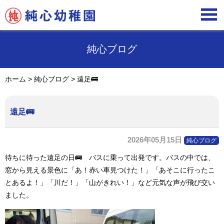

純心ブログ
ホーム
>
純心ブログ
>
遠足🚌
遠足🚌
2026年05月15日
純心ブログ
待ちに待った遠足の日
🚌
バスに乗って出発です。バスの中では、
窓から見える景色に「あ！赤い車見つけた！」「あそこに行ったこ
とあるよ！」「川だ！」「山がきれい！」など元気な声が飛び交い
ました。