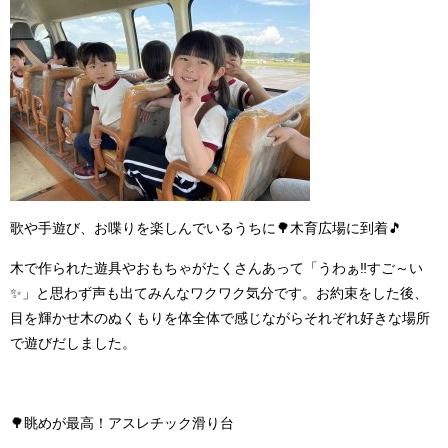
歌や手遊び、お喋りを楽しんでいるうちに
🌳
木育広場に到着
🎵
木で作られた遊具やおもちゃがたくさんあって「うわぁ‼すご～い
✨
」と思わず声も出てみんなワクワク気分です。お約束をした後、
目を輝かせ木のぬくもりを体全体で感じながらそれぞれ好きな場所
で遊びだしました。
🌳
眺めが最高！アスレチック滑り台