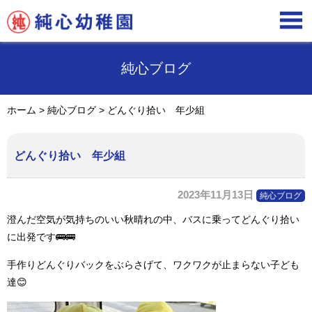

純心ブログ
ホーム
>
純心ブログ
>
どんぐり拾い 年少組
どんぐり拾い 年少組
2023年11月13日
純心ブログ
澄んだ空気が気持ちのいい秋晴れの中、バスに乗ってどんぐり拾い
に出発です
🚌🚌
手作りどんぐりバックをぶらさげて、ワクワクが止まらない子ども
達
😊