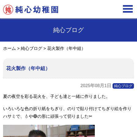

純心ブログ
ホーム
>
純心ブログ
>
花火製作（年中組）
花火製作（年中組）
2025年08月1日
純心ブログ
夏の夜空を彩る花火を、子ども達と一緒に作りました。
いろいろな色の折り紙をちぎり、のりで貼り付けてちぎり絵を作り
ハサミで、
💧
や
🔵
の形に頑張って切りました✂