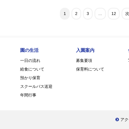
1
2
3
…
12
次
園の生活
入園案内
一日の流れ
募集要項
給食について
保育料について
預かり保育
スクールバス送迎
年間行事
アク